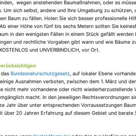
Gründen, wegen anstehenden Baumaßnahmen, oder es müsse
n. Um sich selbst, andere und Ihre Umgebung zu schützen, d
inen Baum zu fällen. Holen Sie sich besser professionelle Hi
b einer Höhe von fünf bis sechs Metern sollten Sie keinesfa
aum in den wenigsten Fällen in einem Stück gefällt werden k
gen und rechtliche Vorgaben gibt wann und wie Bäume zu fä
ie KOSTENLOS und UNVERBINDLICH, vor Ort.
berücksichtigen
l das
Bundesnaturschutzgesetz
, auf lokaler Ebene vorhand
f einige Ausnahmen verboten, zwischen dem 1. März und dem 
e nicht mehr vorhandene oder nicht wiederherzustellende V
gänglich macht. In den jeweiligen Rechtsverordnungen sin
ganze Jahr über unter entsprechenden Vorraussetzungen B
 mit über 20 Jahren Erfahrung auf diesem Gebiet und berate 