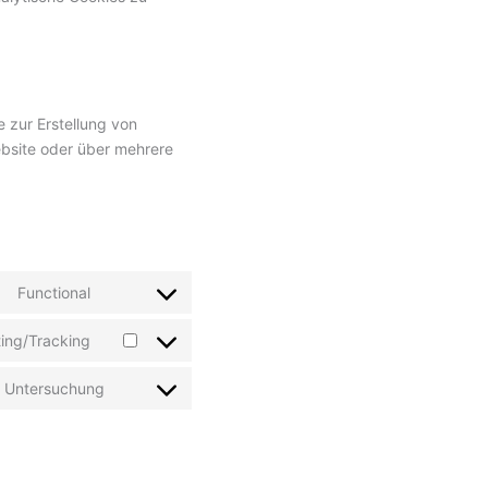
 zur Erstellung von
bsite oder über mehrere
Functional
Consent
to
ing/Tracking
service
Consent
wordpress
to
 Untersuchung
service
Consent
google-
to
maps
service
sonstiges